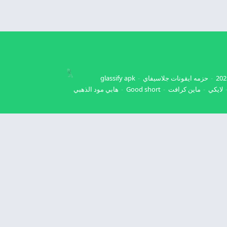
حزمه ايقونات جلاسيفاي
glassify apk
لايكي
ماين كرافت
Good short
هابي مود الذهبي