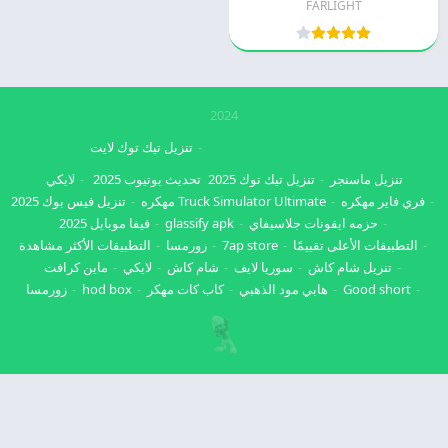
FARLIGHT
2024
تنزيل تيك توك لايت
تنزيل ماسنجر
تنزيل تيك توك 2025
تحديث يوتيوب 2025
لايكي
فري فاير مهكره
Truck Simulator Ultimate مهكره
تنزيل فيس بوك 2025
حزمه ايقونات جلاسيفاي
glassify apk
فيفا موبايل 2025
التطبيقات الأعلى تقييمًا
7ap store
زورمسا
التطبيقات الأكثر مشاهدة
تنزيل شام كاش
سوريا لايف
شام كاش
لايكي
ماين كرافت
Good short
هابي مود الذهبي
كاب كات مهكر
hod box
زورمسا