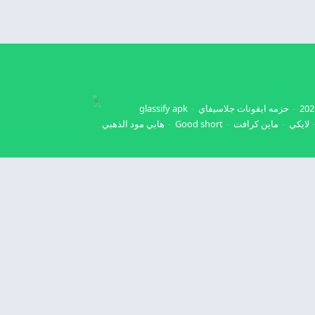
حزمه ايقونات جلاسيفاي
glassify apk
لايكي
ماين كرافت
Good short
هابي مود الذهبي