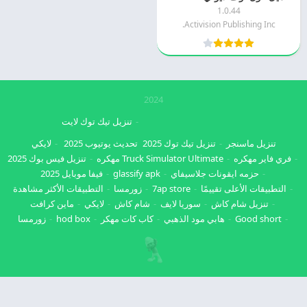
1.0.44
Activision Publishing Inc.
2024
تنزيل تيك توك لايت
تنزيل ماسنجر
تنزيل تيك توك 2025
تحديث يوتيوب 2025
لايكي
فري فاير مهكره
Truck Simulator Ultimate مهكره
تنزيل فيس بوك 2025
حزمه ايقونات جلاسيفاي
glassify apk
فيفا موبايل 2025
التطبيقات الأعلى تقييمًا
7ap store
زورمسا
التطبيقات الأكثر مشاهدة
تنزيل شام كاش
سوريا لايف
شام كاش
لايكي
ماين كرافت
Good short
هابي مود الذهبي
كاب كات مهكر
hod box
زورمسا