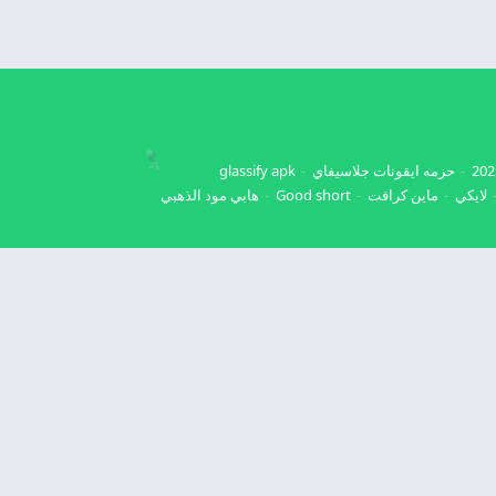
حزمه ايقونات جلاسيفاي
glassify apk
لايكي
ماين كرافت
Good short
هابي مود الذهبي