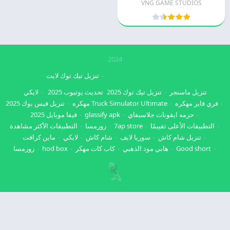
VNG GAME STUDIOS
2024
تنزيل تيك توك لايت
تنزيل ماسنجر
تنزيل تيك توك 2025
تحديث يوتيوب 2025
لايكي
فري فاير مهكره
Truck Simulator Ultimate مهكره
تنزيل فيس بوك 2025
حزمه ايقونات جلاسيفاي
glassify apk
فيفا موبايل 2025
التطبيقات الأعلى تقييمًا
7ap store
زورمسا
التطبيقات الأكثر مشاهدة
تنزيل شام كاش
سوريا لايف
شام كاش
لايكي
ماين كرافت
Good short
هابي مود الذهبي
كاب كات مهكر
hod box
زورمسا