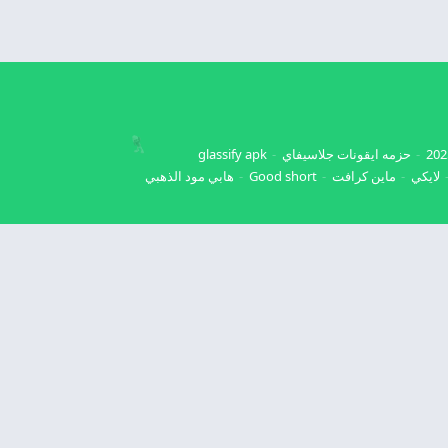
حزمه ايقونات جلاسيفاي
glassify apk
لايكي
ماين كرافت
Good short
هابي مود الذهبي