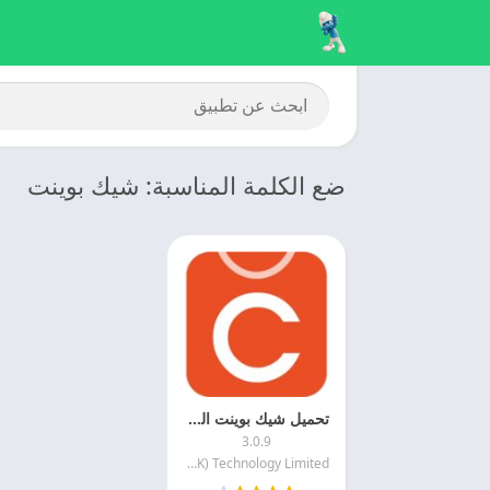
ضع الكلمة المناسبة: شيك بوينت
تحميل شيك بوينت السعوديه 2025 Chicpoint APK مهكر مجانا
3.0.9
New Chic World (HK) Technology Limited