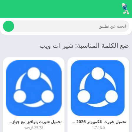
ضع الكلمة المناسبة: شير ات ويب
تحميل شيرت للكمييوتر 2026 Shareit For PC اخر اصدار
تحميل شيرت يتوافق مع جهازك 2026 SHAREIT برابط مباشر
6.25.78_ww
1.7.18.0