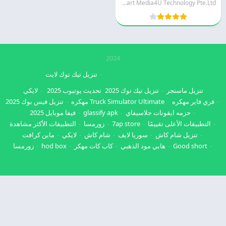
Smart Media4U Technology Pte.Ltd.
2024
تنزيل تيك توك لايت
تنزيل ماسنجر
تنزيل تيك توك 2025
تحديث يوتيوب 2025
لايكي
فري فاير مهكره
Truck Simulator Ultimate مهكره
تنزيل فيس بوك 2025
حزمه ايقونات جلاسيفاي
glassify apk
فيفا موبايل 2025
التطبيقات الأعلى تقييمًا
7ap store
زورمسا
التطبيقات الأكثر مشاهدة
تنزيل شام كاش
سوريا لايف
شام كاش
لايكي
ماين كرافت
Good short
هابي مود الذهبي
كاب كات مهكر
hod box
زورمسا