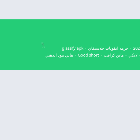
حزمه ايقونات جلاسيفاي
glassify apk
لايكي
ماين كرافت
Good short
هابي مود الذهبي