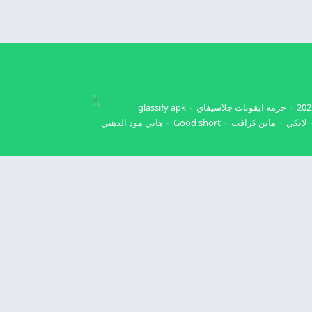
حزمه ايقونات جلاسيفاي
glassify apk
لايكي
ماين كرافت
Good short
هابي مود الذهبي