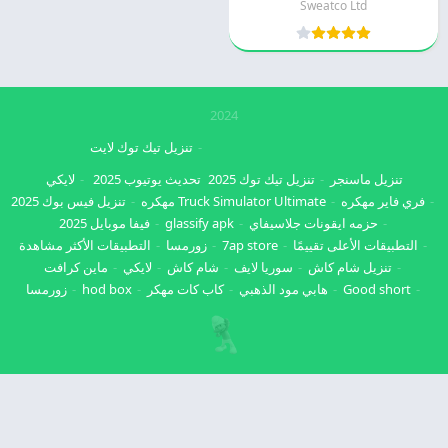
Sweatco Ltd
2024
تنزيل تيك توك لايت
تنزيل ماسنجر
تنزيل تيك توك 2025
تحديث يوتيوب 2025
لايكي
فري فاير مهكره
Truck Simulator Ultimate مهكره
تنزيل فيس بوك 2025
حزمه ايقونات جلاسيفاي
glassify apk
فيفا موبايل 2025
التطبيقات الأعلى تقييمًا
7ap store
زورمسا
التطبيقات الأكثر مشاهدة
تنزيل شام كاش
سوريا لايف
شام كاش
لايكي
ماين كرافت
Good short
هابي مود الذهبي
كاب كات مهكر
hod box
زورمسا