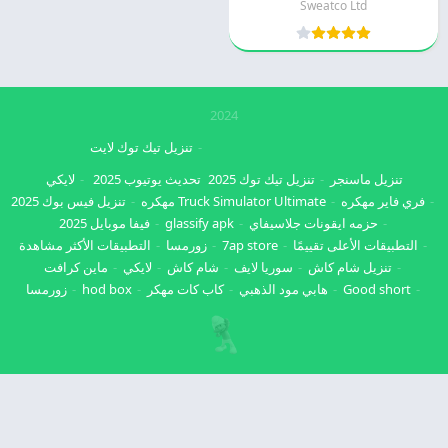
Sweatco Ltd
2024
تنزيل تيك توك لايت
تنزيل ماسنجر
تنزيل تيك توك 2025
تحديث يوتيوب 2025
لايكي
فري فاير مهكره
Truck Simulator Ultimate مهكره
تنزيل فيس بوك 2025
حزمه ايقونات جلاسيفاي
glassify apk
فيفا موبايل 2025
التطبيقات الأعلى تقييمًا
7ap store
زورمسا
التطبيقات الأكثر مشاهدة
تنزيل شام كاش
سوريا لايف
شام كاش
لايكي
ماين كرافت
Good short
هابي مود الذهبي
كاب كات مهكر
hod box
زورمسا