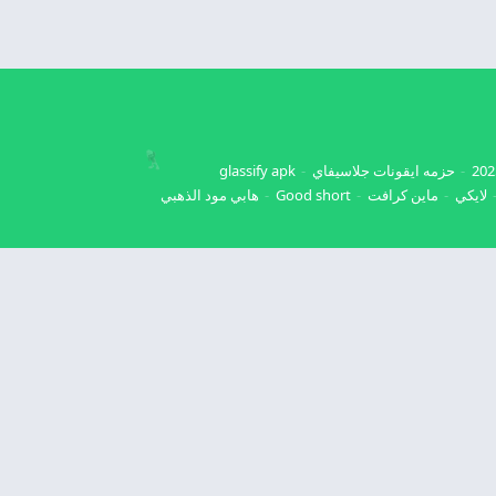
حزمه ايقونات جلاسيفاي
glassify apk
لايكي
ماين كرافت
Good short
هابي مود الذهبي