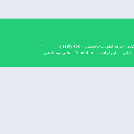
حزمه ايقونات جلاسيفاي
glassify apk
لايكي
ماين كرافت
Good short
هابي مود الذهبي