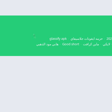
حزمه ايقونات جلاسيفاي
glassify apk
لايكي
ماين كرافت
Good short
هابي مود الذهبي