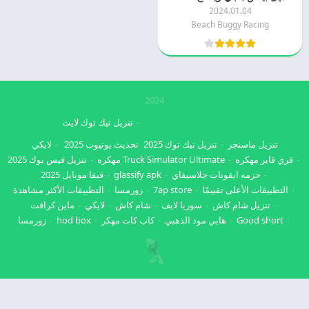
2024.01.04
Beach Buggy Racing
2024
تنزيل تيك توك لايت
تنزيل ماسنجر
تنزيل تيك توك 2025
تحديث يوتيوب 2025
لايكي
فري فاير مهكره
Truck Simulator Ultimate مهكره
تنزيل فيس بوك 2025
حزمه ايقونات جلاسيفاي
glassify apk
فيفا موبايل 2025
التطبيقات الأعلى تقييمًا
7ap store
زورمسا
التطبيقات الأكثر مشاهدة
تنزيل شام كاش
سوريا لايف
شام كاش
لايكي
ماين كرافت
Good short
هابي مود الذهبي
كاب كات مهكر
hod box
زورمسا