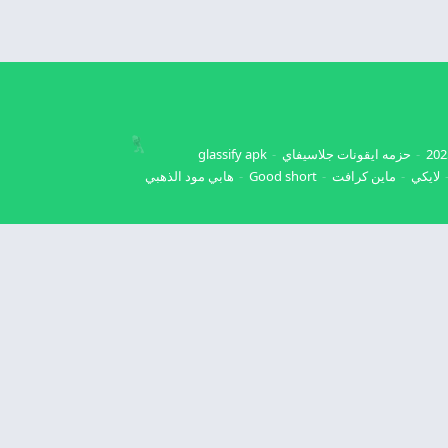
حزمه ايقونات جلاسيفاي
glassify apk
لايكي
ماين كرافت
Good short
هابي مود الذهبي