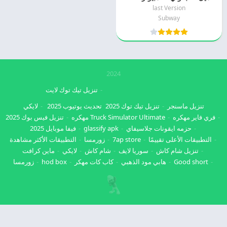
last Version
Subway
2024
تنزيل تيك توك لايت
تنزيل ماسنجر
تنزيل تيك توك 2025
تحديث يوتيوب 2025
لايكي
فري فاير مهكره
Truck Simulator Ultimate مهكره
تنزيل فيس بوك 2025
حزمه ايقونات جلاسيفاي
glassify apk
فيفا موبايل 2025
التطبيقات الأعلى تقييمًا
7ap store
زورمسا
التطبيقات الأكثر مشاهدة
تنزيل شام كاش
سوريا لايف
شام كاش
لايكي
ماين كرافت
Good short
هابي مود الذهبي
كاب كات مهكر
hod box
زورمسا