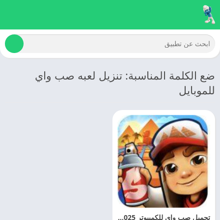
ضع الكلمة المناسبة: تنزيل لعبه صب واي
للموبايل
تحميل صب واي للكمبيوتر 2025 Subway Surfers For PC مجانا