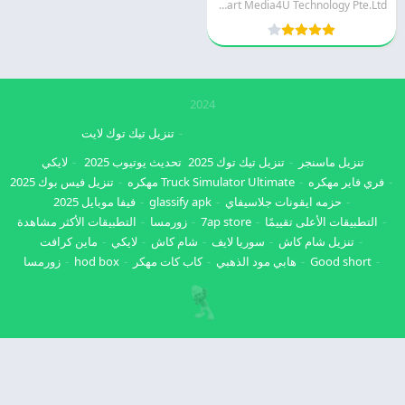
Smart Media4U Technology Pte.Ltd.
2024
تنزيل تيك توك لايت
تنزيل ماسنجر
تنزيل تيك توك 2025
تحديث يوتيوب 2025
لايكي
فري فاير مهكره
Truck Simulator Ultimate مهكره
تنزيل فيس بوك 2025
حزمه ايقونات جلاسيفاي
glassify apk
فيفا موبايل 2025
التطبيقات الأعلى تقييمًا
7ap store
زورمسا
التطبيقات الأكثر مشاهدة
تنزيل شام كاش
سوريا لايف
شام كاش
لايكي
ماين كرافت
Good short
هابي مود الذهبي
كاب كات مهكر
hod box
زورمسا