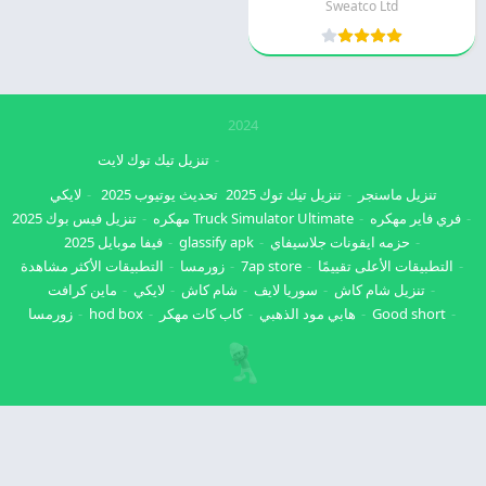
Sweatco Ltd
2024
تنزيل تيك توك لايت
تنزيل ماسنجر
تنزيل تيك توك 2025
تحديث يوتيوب 2025
لايكي
فري فاير مهكره
Truck Simulator Ultimate مهكره
تنزيل فيس بوك 2025
حزمه ايقونات جلاسيفاي
glassify apk
فيفا موبايل 2025
التطبيقات الأعلى تقييمًا
7ap store
زورمسا
التطبيقات الأكثر مشاهدة
تنزيل شام كاش
سوريا لايف
شام كاش
لايكي
ماين كرافت
Good short
هابي مود الذهبي
كاب كات مهكر
hod box
زورمسا