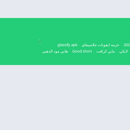
حزمه ايقونات جلاسيفاي
glassify apk
لايكي
ماين كرافت
Good short
هابي مود الذهبي