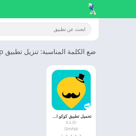
ضع الكلمة المناسبة: تنزيل تطبيق QooApp مجانا
تحميل تطبيق كوكو اب 2025 QooApp اخر اصدار مجانا
8.3.35
QooApp