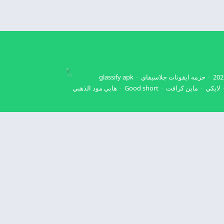
حزمه ايقونات جلاسيفاي
glassify apk
لايكي
ماين كرافت
Good short
هابي مود الذهبي