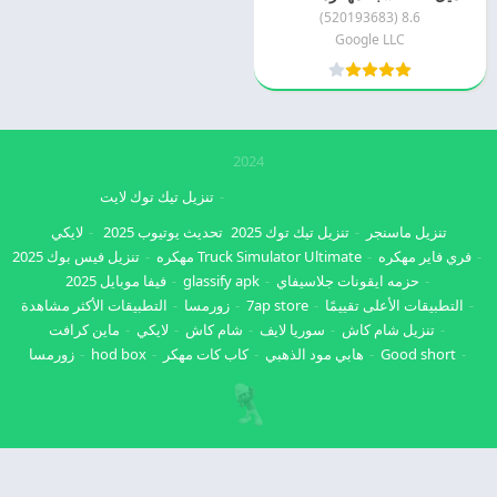
8.6 (520193683)
Google LLC
2024
تنزيل تيك توك لايت
تنزيل ماسنجر
تنزيل تيك توك 2025
تحديث يوتيوب 2025
لايكي
فري فاير مهكره
Truck Simulator Ultimate مهكره
تنزيل فيس بوك 2025
حزمه ايقونات جلاسيفاي
glassify apk
فيفا موبايل 2025
التطبيقات الأعلى تقييمًا
7ap store
زورمسا
التطبيقات الأكثر مشاهدة
تنزيل شام كاش
سوريا لايف
شام كاش
لايكي
ماين كرافت
Good short
هابي مود الذهبي
كاب كات مهكر
hod box
زورمسا