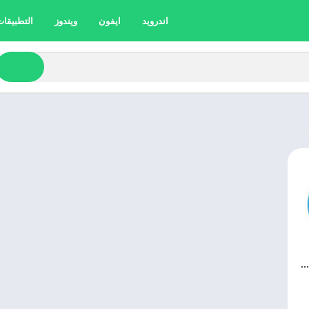
اندرويد
ايفون
ويندوز
التطبيقات 
تنزيل تليجرام 2025 Telegram APK اخر اصدار مجانا 11.9.0