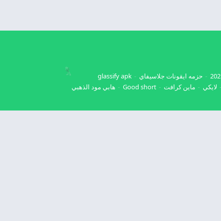
حزمه ايقونات جلاسيفاي
glassify apk
لايكي
ماين كرافت
Good short
هابي مود الذهبي