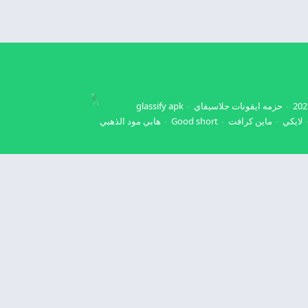
حزمه ايقونات جلاسيفاي
glassify apk
لايكي
ماين كرافت
Good short
هابي مود الذهبي