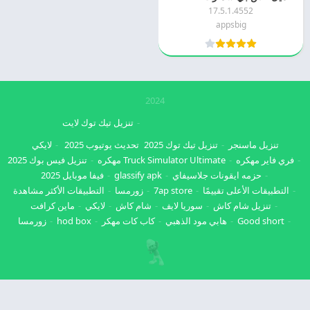
17.5.1.4552
appsbig
2024
تنزيل تيك توك لايت
تنزيل ماسنجر
تنزيل تيك توك 2025
تحديث يوتيوب 2025
لايكي
فري فاير مهكره
Truck Simulator Ultimate مهكره
تنزيل فيس بوك 2025
حزمه ايقونات جلاسيفاي
glassify apk
فيفا موبايل 2025
التطبيقات الأعلى تقييمًا
7ap store
زورمسا
التطبيقات الأكثر مشاهدة
تنزيل شام كاش
سوريا لايف
شام كاش
لايكي
ماين كرافت
Good short
هابي مود الذهبي
كاب كات مهكر
hod box
زورمسا