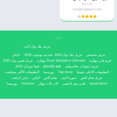
8.0.177
HungerStation Care
2024
تنزيل تيك توك لايت
تنزيل ماسنجر
تنزيل تيك توك 2025
تحديث يوتيوب 2025
لايكي
فري فاير مهكره
Truck Simulator Ultimate مهكره
تنزيل فيس بوك 2025
حزمه ايقونات جلاسيفاي
glassify apk
فيفا موبايل 2025
التطبيقات الأعلى تقييمًا
7ap store
زورمسا
التطبيقات الأكثر مشاهدة
تنزيل شام كاش
سوريا لايف
شام كاش
لايكي
ماين كرافت
Good short
هابي مود الذهبي
كاب كات مهكر
hod box
زورمسا