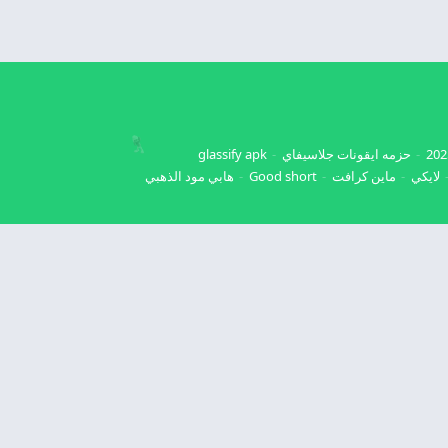
حزمه ايقونات جلاسيفاي
glassify apk
لايكي
ماين كرافت
Good short
هابي مود الذهبي