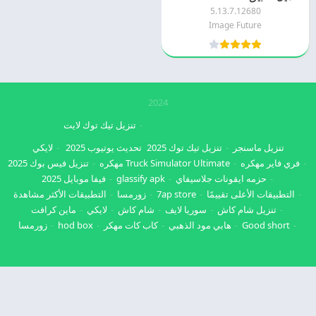
5.13.7.12680
Image Future
2024
تنزيل تيك توك لايت
تنزيل ماسنجر
تنزيل تيك توك 2025
تحديث يوتيوب 2025
لايكي
فري فاير مهكره
Truck Simulator Ultimate مهكره
تنزيل فيس بوك 2025
حزمه ايقونات جلاسيفاي
glassify apk
فيفا موبايل 2025
التطبيقات الأعلى تقييمًا
7ap store
زورمسا
التطبيقات الأكثر مشاهدة
تنزيل شام كاش
سوريا لايف
شام كاش
لايكي
ماين كرافت
Good short
هابي مود الذهبي
كاب كات مهكر
hod box
زورمسا