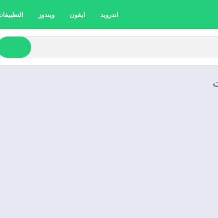
اندرويد
ايفون
ويندوز
التطبيقات 
ت