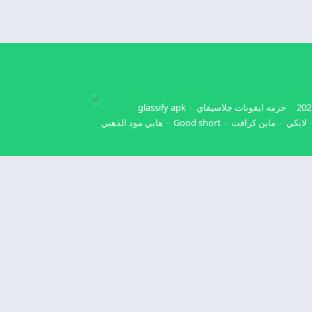
حزمه ايقونات جلاسيفاي
glassify apk
لايكي
ماين كرافت
Good short
هابي مود الذهبي