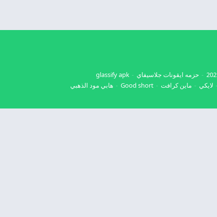
حزمه ايقونات جلاسيفاي
glassify apk
لايكي
ماين كرافت
Good short
هابي مود الذهبي