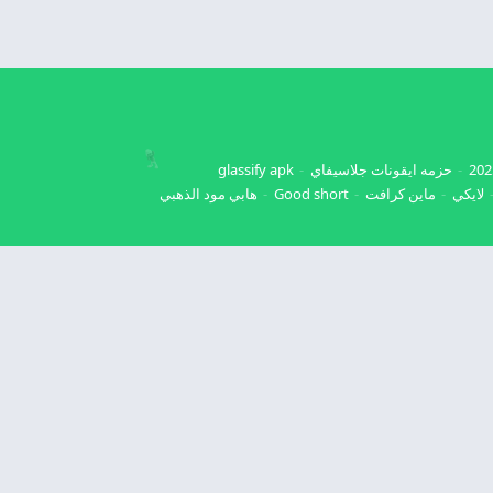
حزمه ايقونات جلاسيفاي
glassify apk
لايكي
ماين كرافت
Good short
هابي مود الذهبي