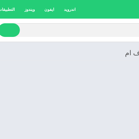
اندرويد
ايفون
ويندوز
التطبيقات 
ف ام