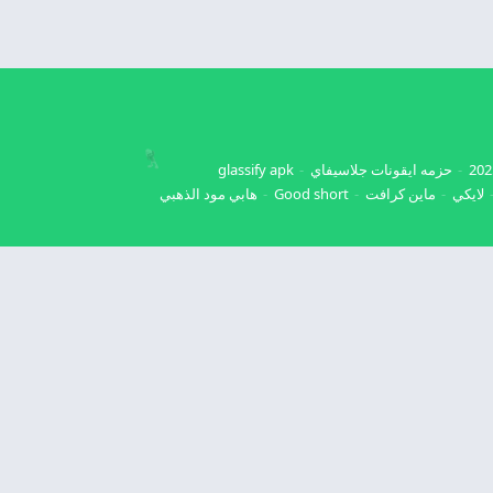
حزمه ايقونات جلاسيفاي
glassify apk
لايكي
ماين كرافت
Good short
هابي مود الذهبي