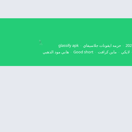
حزمه ايقونات جلاسيفاي
glassify apk
لايكي
ماين كرافت
Good short
هابي مود الذهبي