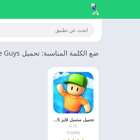
ضع الكلمة المناسبة: تحميل Stumble Guys مهكره
تحميل ستمبل قايز 2025 Stumble Guys مهكره اخر اصدار
0.73
Scopely