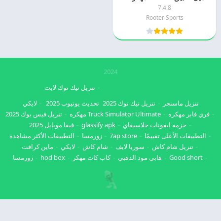
7.4.8
Rooter Sports
2024
تنزيل تيك توك لايت
تنزيل ماسنجر
تنزيل تيك توك 2025
تحديث يوتيوب 2025
لايكي
فري فاير مهكره
Truck Simulator Ultimate مهكره
تنزيل فيس بوك 2025
حزمه ايقونات جلاسيفاي
glassify apk
فيفا موبايل 2025
التطبيقات الأعلى تقييمًا
7ap store
زورمسا
التطبيقات الأكثر مشاهدة
تنزيل شام كاش
سوريا لايف
شام كاش
لايكي
ماين كرافت
Good short
هابي مود الذهبي
كاب كات مهكر
hod box
زورمسا