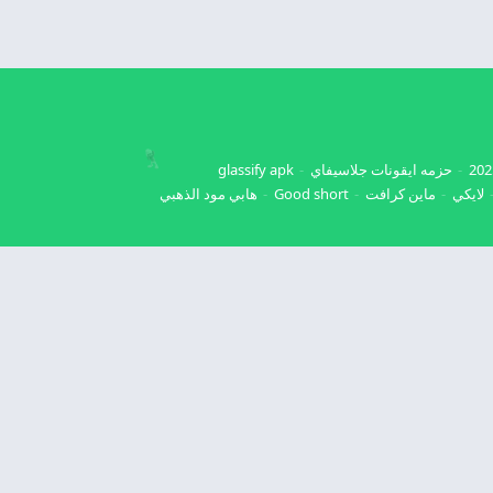
حزمه ايقونات جلاسيفاي
glassify apk
لايكي
ماين كرافت
Good short
هابي مود الذهبي