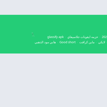
حزمه ايقونات جلاسيفاي
glassify apk
لايكي
ماين كرافت
Good short
هابي مود الذهبي