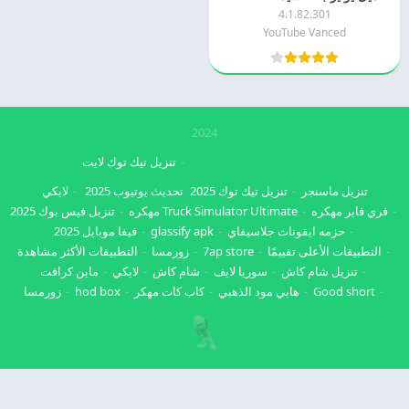
4.1.82.301
YouTube Vanced
2024
تنزيل تيك توك لايت
تنزيل ماسنجر
تنزيل تيك توك 2025
تحديث يوتيوب 2025
لايكي
فري فاير مهكره
Truck Simulator Ultimate مهكره
تنزيل فيس بوك 2025
حزمه ايقونات جلاسيفاي
glassify apk
فيفا موبايل 2025
التطبيقات الأعلى تقييمًا
7ap store
زورمسا
التطبيقات الأكثر مشاهدة
تنزيل شام كاش
سوريا لايف
شام كاش
لايكي
ماين كرافت
Good short
هابي مود الذهبي
كاب كات مهكر
hod box
زورمسا