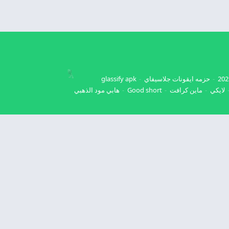
حزمه ايقونات جلاسيفاي
glassify apk
لايكي
ماين كرافت
Good short
هابي مود الذهبي