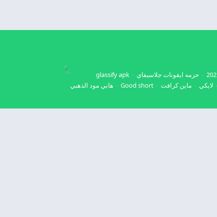
حزمه ايقونات جلاسيفاي
glassify apk
لايكي
ماين كرافت
Good short
هابي مود الذهبي