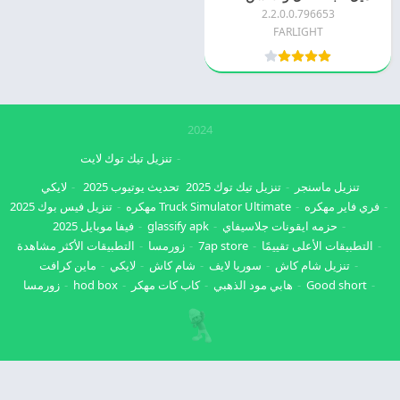
2.2.0.0.796653
FARLIGHT
2024
تنزيل تيك توك لايت
تنزيل ماسنجر
تنزيل تيك توك 2025
تحديث يوتيوب 2025
لايكي
فري فاير مهكره
Truck Simulator Ultimate مهكره
تنزيل فيس بوك 2025
حزمه ايقونات جلاسيفاي
glassify apk
فيفا موبايل 2025
التطبيقات الأعلى تقييمًا
7ap store
زورمسا
التطبيقات الأكثر مشاهدة
تنزيل شام كاش
سوريا لايف
شام كاش
لايكي
ماين كرافت
Good short
هابي مود الذهبي
كاب كات مهكر
hod box
زورمسا