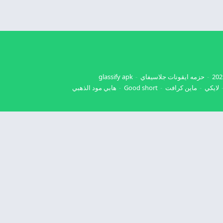
حزمه ايقونات جلاسيفاي
glassify apk
لايكي
ماين كرافت
Good short
هابي مود الذهبي