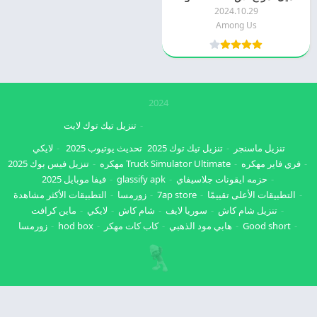
2024.10.29
Among Us
2024
تنزيل تيك توك لايت
تنزيل ماسنجر
تنزيل تيك توك 2025
تحديث يوتيوب 2025
لايكي
فري فاير مهكره
Truck Simulator Ultimate مهكره
تنزيل فيس بوك 2025
حزمه ايقونات جلاسيفاي
glassify apk
فيفا موبايل 2025
التطبيقات الأعلى تقييمًا
7ap store
زورمسا
التطبيقات الأكثر مشاهدة
تنزيل شام كاش
سوريا لايف
شام كاش
لايكي
ماين كرافت
Good short
هابي مود الذهبي
كاب كات مهكر
hod box
زورمسا