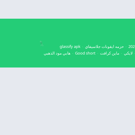
حزمه ايقونات جلاسيفاي
glassify apk
لايكي
ماين كرافت
Good short
هابي مود الذهبي