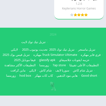
1.2.6
Keplerians Horror Games
2024
تنزيل تيك توك لايت
تنزيل ماسنجر
تنزيل تيك توك 2025
تحديث يوتيوب 2025
لايكي
فري فاير مهكره
Truck Simulator Ultimate مهكره
تنزيل فيس بوك 2025
حزمه ايقونات جلاسيفاي
glassify apk
فيفا موبايل 2025
التطبيقات الأعلى تقييمًا
7ap store
زورمسا
التطبيقات الأكثر مشاهدة
تنزيل شام كاش
سوريا لايف
شام كاش
لايكي
ماين كرافت
Good short
هابي مود الذهبي
كاب كات مهكر
hod box
زورمسا