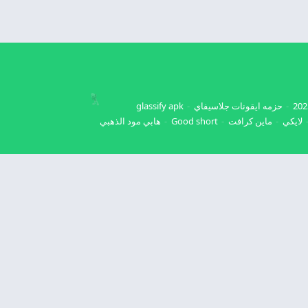
حزمه ايقونات جلاسيفاي
glassify apk
لايكي
ماين كرافت
Good short
هابي مود الذهبي