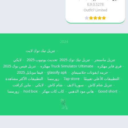
6.9.0.5278
Outfit7 Limited
2024
تنزيل تيك توك لايت
تنزيل ماسنجر
تنزيل تيك توك 2025
تحديث يوتيوب 2025
لايكي
فري فاير مهكره
Truck Simulator Ultimate مهكره
تنزيل فيس بوك 2025
حزمه ايقونات جلاسيفاي
glassify apk
فيفا موبايل 2025
التطبيقات الأعلى تقييمًا
7ap store
زورمسا
التطبيقات الأكثر مشاهدة
تنزيل شام كاش
سوريا لايف
شام كاش
لايكي
ماين كرافت
Good short
هابي مود الذهبي
كاب كات مهكر
hod box
زورمسا