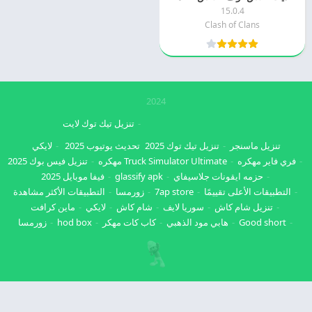
15.0.4
Clash of Clans
2024
تنزيل تيك توك لايت
تنزيل ماسنجر
تنزيل تيك توك 2025
تحديث يوتيوب 2025
لايكي
فري فاير مهكره
Truck Simulator Ultimate مهكره
تنزيل فيس بوك 2025
حزمه ايقونات جلاسيفاي
glassify apk
فيفا موبايل 2025
التطبيقات الأعلى تقييمًا
7ap store
زورمسا
التطبيقات الأكثر مشاهدة
تنزيل شام كاش
سوريا لايف
شام كاش
لايكي
ماين كرافت
Good short
هابي مود الذهبي
كاب كات مهكر
hod box
زورمسا