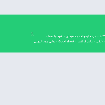
حزمه ايقونات جلاسيفاي
glassify apk
لايكي
ماين كرافت
Good short
هابي مود الذهبي